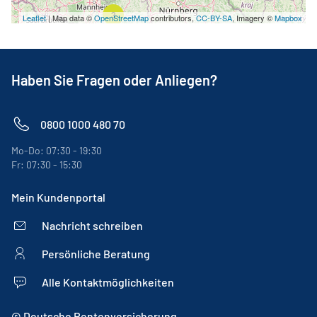
3
Leaflet
| Map data ©
OpenStreetMap
contributors,
CC-BY-SA
, Imagery ©
Mapbox
Haben Sie Fragen oder Anliegen?
0800 1000 480 70
Mo-Do: 07:30 - 19:30
Fr: 07:30 - 15:30
Mein Kundenportal
Nachricht schreiben
Persönliche Beratung
Alle Kontaktmöglichkeiten
© Deutsche Rentenversicherung